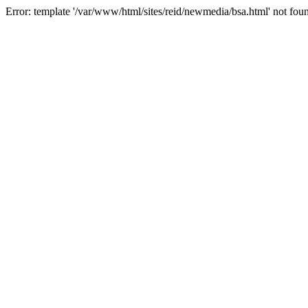
Error: template '/var/www/html/sites/reid/newmedia/bsa.html' not fou